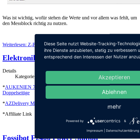
Was ist wichtig, wofür stehen die Werte und vor allem was fehlt, um
den Messblock richtig zu nutzen.
Diese Seite nutzt Website-Tracking-Technologi
Weiterlesen: Z-Probe Der GCode für das Programm
ihre Dienste anzubieten, stetig zu verbessern
Elektronikbauteile
entsprechend den Interessen der Nutzer anzu
Details
Kategorie:
Elektronik
Akzeptieren
*
AUKENIEN 7 Werte 40 Stück PCB Board, Lochrasterplatte
Ablehnen
Doppelseitige
*
AZDelivery MAX7219 8x32
mehr
*Affiliate Link
Powered by
&
Impressum
|
Datenschutzerklärung
Fossibot F2400 Power Station