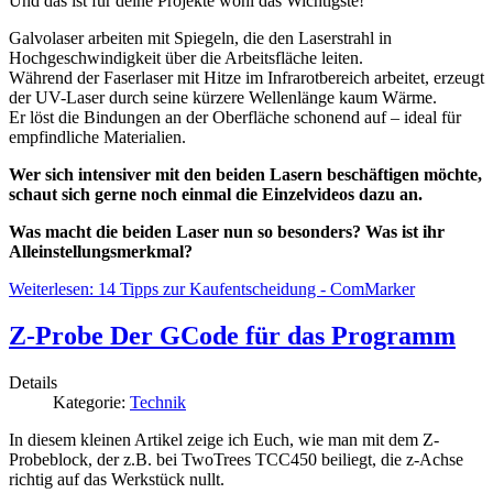
Und das ist für deine Projekte wohl das Wichtigste!
Galvolaser arbeiten mit Spiegeln, die den Laserstrahl in
Hochgeschwindigkeit über die Arbeitsfläche leiten.
Während der Faserlaser mit Hitze im Infrarotbereich arbeitet, erzeugt
der UV-Laser durch seine kürzere Wellenlänge kaum Wärme.
Er löst die Bindungen an der Oberfläche schonend auf – ideal für
empfindliche Materialien.
Wer sich intensiver mit den beiden Lasern beschäftigen möchte,
schaut sich gerne noch einmal die Einzelvideos dazu an.
Was macht die beiden Laser nun so besonders? Was ist ihr
Alleinstellungsmerkmal?
Weiterlesen: 14 Tipps zur Kaufentscheidung - ComMarker
Z-Probe Der GCode für das Programm
Details
Kategorie:
Technik
In diesem kleinen Artikel zeige ich Euch, wie man mit dem Z-
Probeblock, der z.B. bei
TwoTrees
TCC450 beiliegt, die z-Achse
richtig auf das Werkstück nullt.