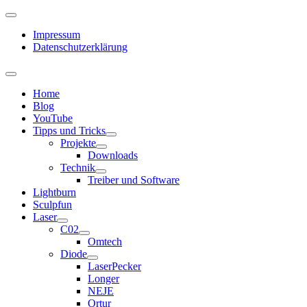
Impressum
Datenschutzerklärung
Home
Blog
YouTube
Tipps und Tricks
Projekte
Downloads
Technik
Treiber und Software
Lightburn
Sculpfun
Laser
C02
Omtech
Diode
LaserPecker
Longer
NEJE
Ortur