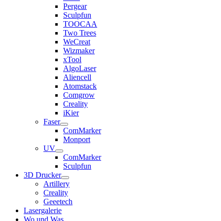
Pergear
Sculpfun
TOOCAA
Two Trees
WeCreat
Wizmaker
xTool
AlgoLaser
Aliencell
Atomstack
Comgrow
Creality
iKier
Faser
ComMarker
Monport
UV
ComMarker
Sculpfun
3D Drucker
Artillery
Creality
Geeetech
Lasergalerie
Wo und Was