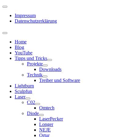
Impressum
Datenschutzerklärung
Home
Blog
YouTube
Tipps und Tricks
Projekte
Downloads
Technik
Treiber und Software
Lightburn
Sculpfun
Laser
C02
Omtech
Diode
LaserPecker
Longer
NEJE
Ortur