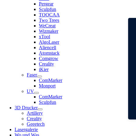
Pergear
Sculpfun
TOOCAA
Two Trees
WeCreat
Wizmaker
xTool
AlgoLaser
Aliencell
Atomstack
Comgrow
Creality
iKier
Faser
ComMarker
Monport
UV
ComMarker
Sculpfun
3D Drucker
Artillery
Creality
Geeetech
Lasergalerie
Wo und Was