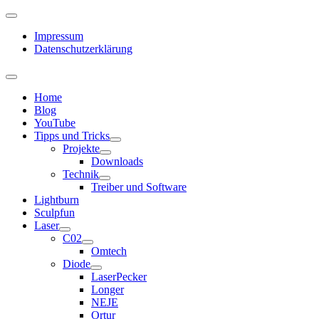
Impressum
Datenschutzerklärung
Home
Blog
YouTube
Tipps und Tricks
Projekte
Downloads
Technik
Treiber und Software
Lightburn
Sculpfun
Laser
C02
Omtech
Diode
LaserPecker
Longer
NEJE
Ortur