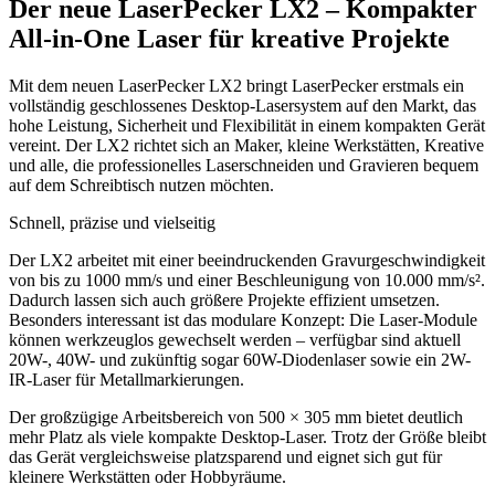
Der neue LaserPecker LX2 – Kompakter
All-in-One Laser für kreative Projekte
Mit dem neuen LaserPecker LX2 bringt LaserPecker erstmals ein
vollständig geschlossenes Desktop-Lasersystem auf den Markt, das
hohe Leistung, Sicherheit und Flexibilität in einem kompakten Gerät
vereint. Der LX2 richtet sich an Maker, kleine Werkstätten, Kreative
und alle, die professionelles Laserschneiden und Gravieren bequem
auf dem Schreibtisch nutzen möchten.
Schnell, präzise und vielseitig
Der LX2 arbeitet mit einer beeindruckenden Gravurgeschwindigkeit
von bis zu 1000 mm/s und einer Beschleunigung von 10.000 mm/s².
Dadurch lassen sich auch größere Projekte effizient umsetzen.
Besonders interessant ist das modulare Konzept: Die Laser-Module
können werkzeuglos gewechselt werden – verfügbar sind aktuell
20W-, 40W- und zukünftig sogar 60W-Diodenlaser sowie ein 2W-
IR-Laser für Metallmarkierungen.
Der großzügige Arbeitsbereich von 500 × 305 mm bietet deutlich
mehr Platz als viele kompakte Desktop-Laser. Trotz der Größe bleibt
das Gerät vergleichsweise platzsparend und eignet sich gut für
kleinere Werkstätten oder Hobbyräume.