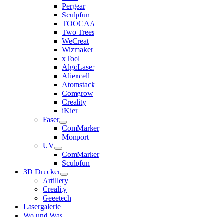
Pergear
Sculpfun
TOOCAA
Two Trees
WeCreat
Wizmaker
xTool
AlgoLaser
Aliencell
Atomstack
Comgrow
Creality
iKier
Faser
ComMarker
Monport
UV
ComMarker
Sculpfun
3D Drucker
Artillery
Creality
Geeetech
Lasergalerie
Wo und Was