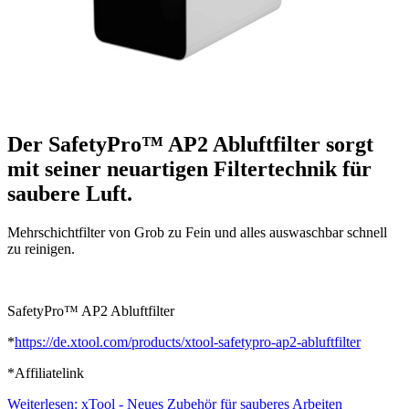
Der SafetyPro™ AP2 Abluftfilter
sorgt
mit seiner neuartigen Filtertechnik für
saubere Luft.
Mehrschichtfilter von Grob zu Fein und alles auswaschbar schnell
zu reinigen.
SafetyPro™ AP2 Abluftfilter
*
https://de.xtool.com/products/xtool-safetypro-ap2-abluftfilter
*Affiliatelink
Weiterlesen: xTool - Neues Zubehör für sauberes Arbeiten