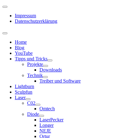
Impressum
Datenschutzerklärung
Home
Blog
YouTube
Tipps und Tricks
Projekte
Downloads
Technik
Treiber und Software
Lightburn
Sculpfun
Laser
C02
Omtech
Diode
LaserPecker
Longer
NEJE
Ortur