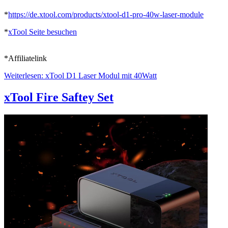
*
https://de.xtool.com/products/xtool-d1-pro-40w-laser-module
*
xTool Seite besuchen
*Affiliatelink
Weiterlesen: xTool D1 Laser Modul mit 40Watt
xTool Fire Saftey Set