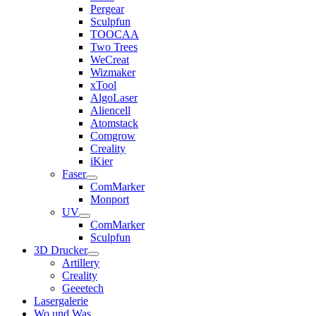
Pergear
Sculpfun
TOOCAA
Two Trees
WeCreat
Wizmaker
xTool
AlgoLaser
Aliencell
Atomstack
Comgrow
Creality
iKier
Faser
ComMarker
Monport
UV
ComMarker
Sculpfun
3D Drucker
Artillery
Creality
Geeetech
Lasergalerie
Wo und Was