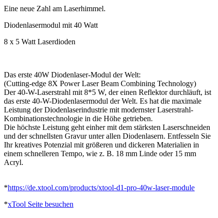
Eine neue Zahl am Laserhimmel.
Diodenlasermodul mit 40 Watt
8 x 5 Watt Laserdioden
Das erste 40W Diodenlaser-Modul der Welt:
(Cutting-edge 8X Power Laser Beam Combining Technology)
Der 40-W-Laserstrahl mit 8*5 W, der einen Reflektor durchläuft, ist
das erste 40-W-Diodenlasermodul der Welt. Es hat die maximale
Leistung der Diodenlaserindustrie mit modernster Laserstrahl-
Kombinationstechnologie in die Höhe getrieben.
Die höchste Leistung geht einher mit dem stärksten Laserschneiden
und der schnellsten Gravur unter allen Diodenlasern. Entfesseln Sie
Ihr kreatives Potenzial mit größeren und dickeren Materialien in
einem schnelleren Tempo, wie z. B. 18 mm Linde oder 15 mm
Acryl.
*
https://de.xtool.com/products/xtool-d1-pro-40w-laser-module
*
xTool Seite besuchen