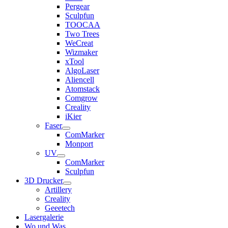
Pergear
Sculpfun
TOOCAA
Two Trees
WeCreat
Wizmaker
xTool
AlgoLaser
Aliencell
Atomstack
Comgrow
Creality
iKier
Faser
ComMarker
Monport
UV
ComMarker
Sculpfun
3D Drucker
Artillery
Creality
Geeetech
Lasergalerie
Wo und Was