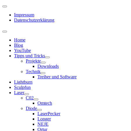
Impressum
Datenschutzerklärung
Home
Blog
YouTube
Tipps und Tricks
Projekte
Downloads
Technik
Treiber und Software
Lightburn
Sculpfun
Laser
C02
Omtech
Diode
LaserPecker
Longer
NEJE
Ortur