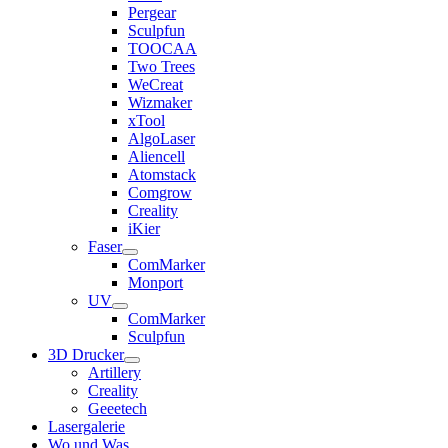
Pergear
Sculpfun
TOOCAA
Two Trees
WeCreat
Wizmaker
xTool
AlgoLaser
Aliencell
Atomstack
Comgrow
Creality
iKier
Faser
ComMarker
Monport
UV
ComMarker
Sculpfun
3D Drucker
Artillery
Creality
Geeetech
Lasergalerie
Wo und Was