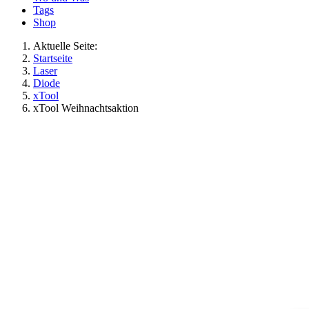
Tags
Shop
Aktuelle Seite:
Startseite
Laser
Diode
xTool
xTool Weihnachtsaktion