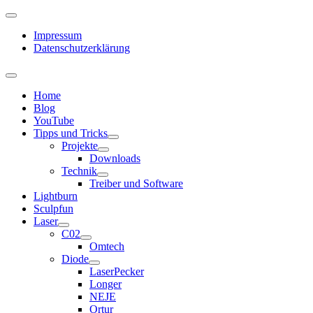
Impressum
Datenschutzerklärung
Home
Blog
YouTube
Tipps und Tricks
Projekte
Downloads
Technik
Treiber und Software
Lightburn
Sculpfun
Laser
C02
Omtech
Diode
LaserPecker
Longer
NEJE
Ortur