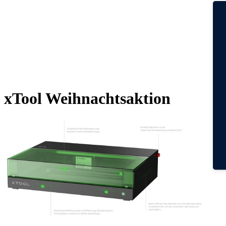
xTool Weihnachtsaktion
Der
Bis