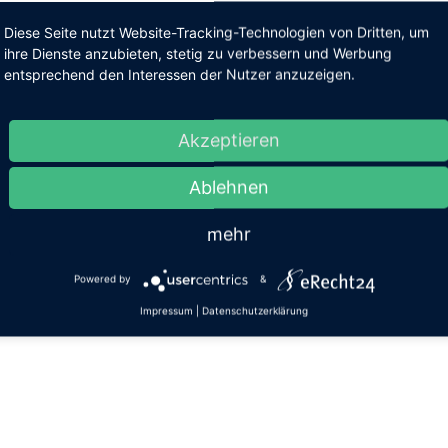
Diese Seite nutzt Website-Tracking-Technologien von Dritten, um
ihre Dienste anzubieten, stetig zu verbessern und Werbung
entsprechend den Interessen der Nutzer anzuzeigen.
Akzeptieren
Ablehnen
mehr
 neue S1 jetzt auch in der Weihnachtsaktion.
Powered by
&
 zu 900$ sparen
Impressum
|
Datenschutzerklärung