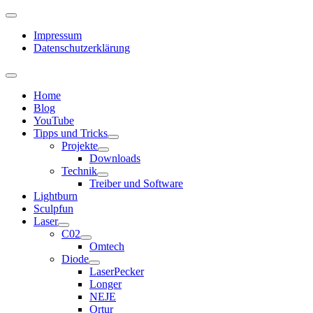
Impressum
Datenschutzerklärung
Home
Blog
YouTube
Tipps und Tricks
Projekte
Downloads
Technik
Treiber und Software
Lightburn
Sculpfun
Laser
C02
Omtech
Diode
LaserPecker
Longer
NEJE
Ortur