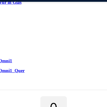
ur in Glas
 Omni1
 Omni1_Quer