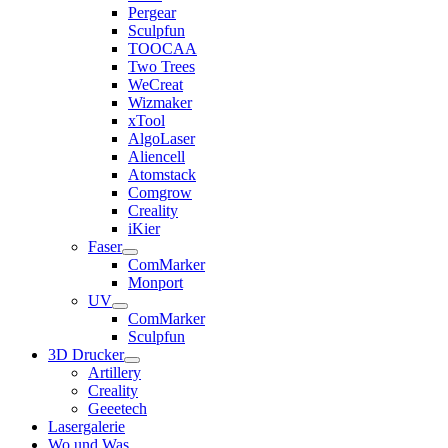
Pergear
Sculpfun
TOOCAA
Two Trees
WeCreat
Wizmaker
xTool
AlgoLaser
Aliencell
Atomstack
Comgrow
Creality
iKier
Faser
ComMarker
Monport
UV
ComMarker
Sculpfun
3D Drucker
Artillery
Creality
Geeetech
Lasergalerie
Wo und Was