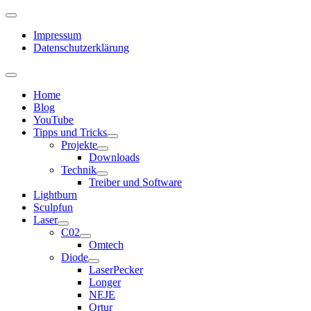
Impressum
Datenschutzerklärung
Home
Blog
YouTube
Tipps und Tricks
Projekte
Downloads
Technik
Treiber und Software
Lightburn
Sculpfun
Laser
C02
Omtech
Diode
LaserPecker
Longer
NEJE
Ortur