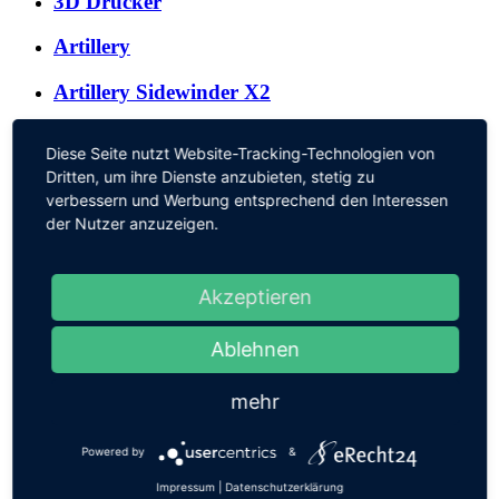
3D Drucker
Artillery
Artillery Sidewinder X2
Artillery Sidewinder X2 - Projekt HB Bonn für
Diese Seite nutzt Website-Tracking-Technologien von
Spur N
Dritten, um ihre Dienste anzubieten, stetig zu
verbessern und Werbung entsprechend den Interessen
Creality
der Nutzer anzuzeigen.
Creality Ender 3 S1
Akzeptieren
Creality Ender 5 S1
Creality Ender-3 S1 günstig und gut
Ablehnen
Creality K1 MAX
mehr
Geeetech
Powered by
&
Two Trees SP-5 V3
Impressum
|
Datenschutzerklärung