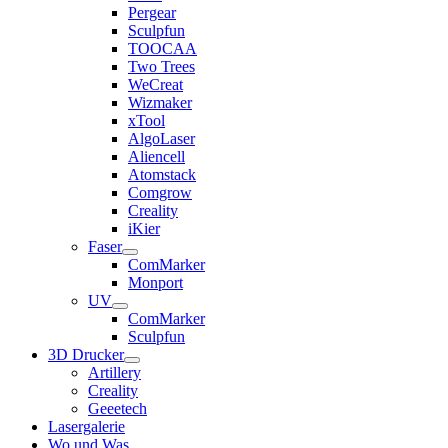
Pergear
Sculpfun
TOOCAA
Two Trees
WeCreat
Wizmaker
xTool
AlgoLaser
Aliencell
Atomstack
Comgrow
Creality
iKier
Faser
ComMarker
Monport
UV
ComMarker
Sculpfun
3D Drucker
Artillery
Creality
Geeetech
Lasergalerie
Wo und Was