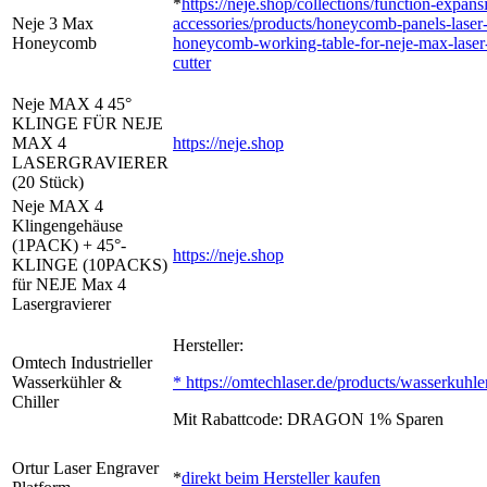
*
https://neje.shop/collections/function-expans
Neje 3 Max
accessories/products/honeycomb-panels-laser-
Honeycomb
honeycomb-working-table-for-neje-max-laser
cutter
Neje MAX 4 45°
KLINGE FÜR NEJE
MAX 4
https://neje.shop
LASERGRAVIERER
(20 Stück)
Neje MAX 4
Klingengehäuse
(1PACK) + 45°-
https://neje.shop
KLINGE (10PACKS)
für NEJE Max 4
Lasergravierer
Hersteller:
Omtech Industrieller
Wasserkühler &
* https://omtechlaser.de/products/wasserkuhl
Chiller
Mit Rabattcode: DRAGON 1% Sparen
Ortur Laser Engraver
*
direkt beim Hersteller kaufen