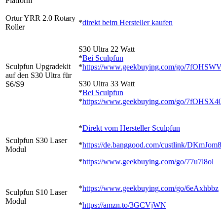
Platform
Ortur YRR 2.0 Rotary
*
direkt beim Hersteller kaufen
Roller
S30 Ultra 22 Watt
*
Bei Sculpfun
Sculpfun Upgradekit
*
https://www.geekbuying.com/go/7fOHSW
auf den S30 Ultra für
S30 Ultra 33 Watt
S6/S9
*
Bei Sculpfun
*
https://www.geekbuying.com/go/7fOHSX4
*
Direkt vom Hersteller Sculpfun
Sculpfun S30 Laser
*
https://de.banggood.com/custlink/DKmJo
Modul
*
https://www.geekbuying.com/go/77u7l8ol
*
https://www.geekbuying.com/go/6eAxhbbz
Sculpfun S10 Laser
Modul
*
https://amzn.to/3GCVjWN