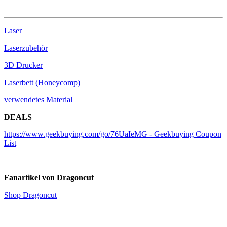
Laser
Laserzubehör
3D Drucker
Laserbett (Honeycomp)
verwendetes Material
DEALS
https://www.geekbuying.com/go/76UaIeMG - Geekbuying Coupon
List
Fanartikel von Dragoncut
Shop Dragoncut