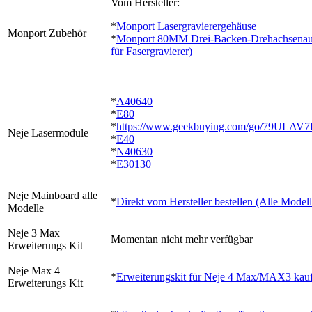
Vom Hersteller:
*
Monport Lasergravierergehäuse
Monport Zubehör
*
Monport 80MM Drei-Backen-Drehachsenauf
für Fasergravierer)
*
A40640
*
E80
*
https://www.geekbuying.com/go/79ULAV7
Neje Lasermodule
*
E40
*
N40630
*
E30130
Neje Mainboard alle
*
Direkt vom Hersteller bestellen (Alle Modell
Modelle
Neje 3 Max
Momentan nicht mehr verfügbar
Erweiterungs Kit
Neje Max 4
*
Erweiterungskit für Neje 4 Max/MAX3 kau
Erweiterungs Kit