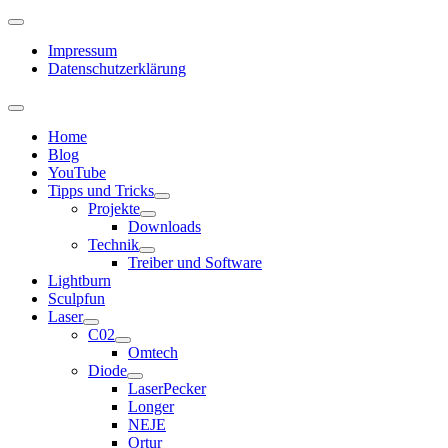
Impressum
Datenschutzerklärung
Home
Blog
YouTube
Tipps und Tricks
Projekte
Downloads
Technik
Treiber und Software
Lightburn
Sculpfun
Laser
C02
Omtech
Diode
LaserPecker
Longer
NEJE
Ortur