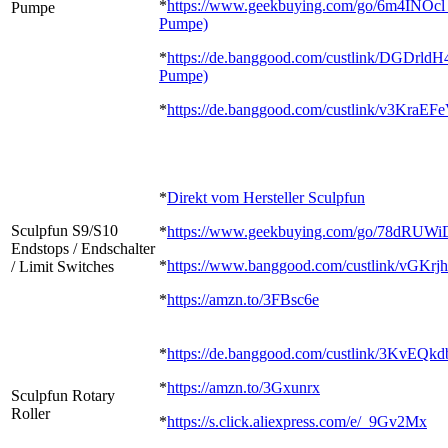
*
https://www.geekbuying.com/go/6m4INOcl 
Pumpe
Pumpe)
*
https://de.banggood.com/custlink/DGDrldH
Pumpe)
*
https://de.banggood.com/custlink/v3KraEF
*
Direkt vom Hersteller Sculpfun
Sculpfun S9/S10
*
https://www.geekbuying.com/go/78dRUWi
Endstops / Endschalter
*
https://www.banggood.com/custlink/vGKrj
/ Limit Switches
*
https://amzn.to/3FBsc6e
*
https://de.banggood.com/custlink/3KvEQk
*
https://amzn.to/3Gxunrx
Sculpfun Rotary
Roller
*
https://s.click.aliexpress.com/e/_9Gv2Mx