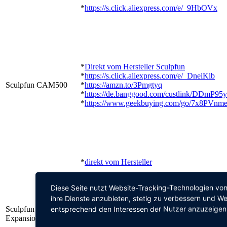
*
https://s.click.aliexpress.com/e/_9HbOVx
*
Direkt vom Hersteller Sculpfun
*
https://s.click.aliexpress.com/e/_DneiKlb
Sculpfun CAM500
*
https://amzn.to/3Pmgtyq
*
https://de.banggood.com/custlink/DDmP95
*
https://www.geekbuying.com/go/7x8PVnm
*
direkt vom Hersteller
*
https://de.banggood.com/custlink/GvmEnz
Diese Seite nutzt Website-Tracking-Technologien von
*
https://de.banggood.com/custlink/mDKdq2J
ihre Dienste anzubieten, stetig zu verbessern und W
entsprechend den Interessen der Nutzer anzuzeigen
Sculpfun S9/S10
*
https://www.geekbuying.com/go/6eVFZwl3
Expansion Kit