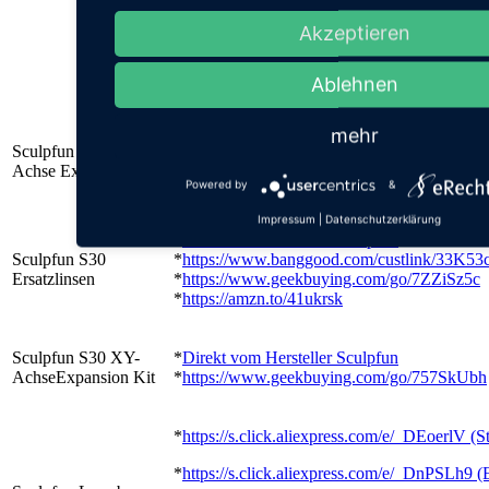
*
S10 Neu https://s.click.aliexpress.com/e
Akzeptieren
*
https://s.click.aliexpress.com/e/_AALmUR
Ablehnen
*
https://amzn.to/3mjnTDv
mehr
*
Direkt vom Hersteller Sculpfun
Sculpfun S30 X-
*
https://www.geekbuying.com/go/6ybg3LTw
Achse Expansion Kit
*
https://amzn.to/3Uet9ap
Powered by
&
Impressum
|
Datenschutzerklärung
*
Direkt vom Hersteller Sculpfun
Sculpfun S30
*
https://www.banggood.com/custlink/33K53c
Ersatzlinsen
*
https://www.geekbuying.com/go/7ZZiSz5c
*
https://amzn.to/41ukrsk
Sculpfun S30 XY-
*
Direkt vom Hersteller Sculpfun
AchseExpansion Kit
*
https://www.geekbuying.com/go/757SkUbh
*
https://s.click.aliexpress.com/e/_DEoerlV (S
*
https://s.click.aliexpress.com/e/_DnPSLh9 