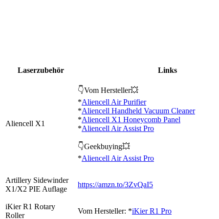
Laserzubehör
Links
👇Vom Hersteller💥
*
Aliencell Air Purifier
*
Aliencell Handheld Vacuum Cleaner
*
Aliencell X1 Honeycomb Panel
Aliencell X1
*
Aliencell Air Assist Pro
👇Geekbuying💥
*
Aliencell Air Assist Pro
Artillery Sidewinder
https://amzn.to/3ZvQaI5
X1/X2 PIE Auflage
iKier R1 Rotary
Vom Hersteller: *
iKier R1 Pro
Roller