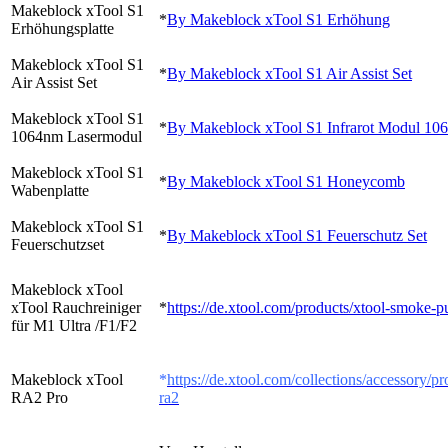
Makeblock xTool S1
*
By Makeblock xTool S1 Erhöhung
Erhöhungsplatte
Makeblock xTool S1
*
By Makeblock xTool S1 Air Assist Set
Air Assist Set
Makeblock xTool S1
*
By Makeblock xTool S1 Infrarot Modul 10
1064nm Lasermodul
Makeblock xTool S1
*
By Makeblock xTool S1 Honeycomb
Wabenplatte
Makeblock xTool S1
*
By Makeblock xTool S1 Feuerschutz Set
Feuerschutzset
Makeblock xTool
xTool Rauchreiniger
*
https://de.xtool.com/products/xtool-smoke-pu
für M1 Ultra /F1/F2
Makeblock xTool
*
https://de.xtool.com/collections/accessory/pr
RA2 Pro
ra2