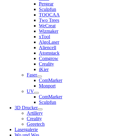
Pergear
Sculpfun
TOOCAA
Two Trees
WeCreat
Wizmaker
xTool
AlgoLaser
Aliencell
Atomstack
Comgrow
Creality
iKier
Faser
ComMarker
Monport
UV
ComMarker
Sculpfun
3D Drucker
Artillery
Creality
Geeetech
Lasergalerie
Wo und Was