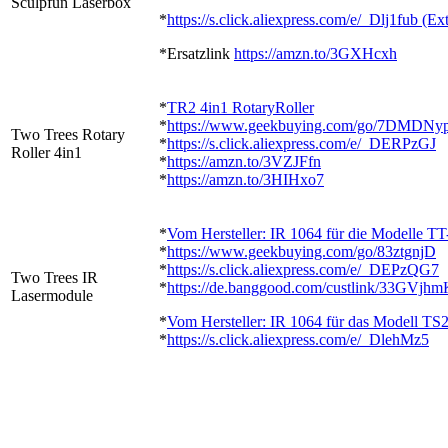
Sculpfun Laserbox
*
https://s.click.aliexpress.com/e/_Dlj1fub (E
*Ersatzlink
https://amzn.to/3GXHcxh
*
TR2 4in1 RotaryRoller
*
https://www.geekbuying.com/go/7DMDNy
Two Trees Rotary
*
https://s.click.aliexpress.com/e/_DERPzGJ
Roller 4in1
*
https://amzn.to/3VZJFfn
*
https://amzn.to/3HIHxo7
*
Vom Hersteller: IR 1064 für die Modelle T
*
https://www.geekbuying.com/go/83ztgnjD
*
https://s.click.aliexpress.com/e/_DEPzQG7
Two Trees IR
*
https://de.banggood.com/custlink/33GVjhm
Lasermodule
*
Vom Hersteller: IR 1064 für das Modell TS
*
https://s.click.aliexpress.com/e/_DlehMz5