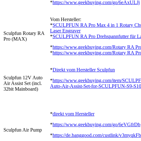
*
https://www.geekbuying.com/go/6eAxULJj
Vom Hersteller:
*
SCULPFUN RA Pro Max 4 in 1 Rotary Chu
Laser Engraver
Sculpfun Rotary RA
*
SCULPFUN RA Pro Drehspannfutter für Las
Pro (MAX)
*
https://www.geekbuying.com/Rotary RA P
*
https://www.geekbuying.com/Rotary RA Pr
*
Direkt vom Hersteller Sculpfun
Sculpfun 12V Auto
*
https://www.geekbuying.com/item/SCUL
Air Assist Set (incl.
Auto-Air-Assist-Set-for-SCULPFUN-S9-S1
32bit Mainboard)
*
direkt vom Hersteller
*
https://www.geekbuying.com/go/6eVGfrDb
Sculpfun Air Pump
*
https://de.banggood.com/custlink/v3myqkF