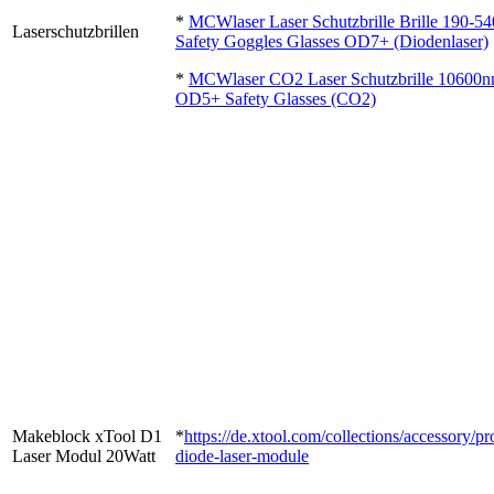
*
MCWlaser Laser Schutzbrille Brille 190-5
Laserschutzbrillen
Safety Goggles Glasses OD7+ (Diodenlaser)
*
MCWlaser CO2 Laser Schutzbrille 10600
OD5+ Safety Glasses (CO2)
Makeblock xTool D1
*
https://de.xtool.com/collections/accessory/p
Laser Modul 20Watt
diode-laser-module