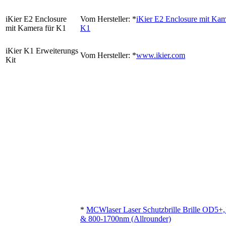
iKier E2 Enclosure
Vom Hersteller: *
iKier E2 Enclosure mit Kam
mit Kamera für K1
K1
iKier K1 Erweiterungs
Vom Hersteller: *
www.ikier.com
Kit
*
MCWlaser Laser Schutzbrille Brille OD5+
& 800-1700nm (Allrounder)