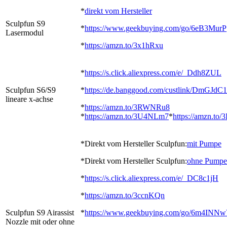
*
direkt vom Hersteller
Sculpfun S9
*
https://www.geekbuying.com/go/6eB3MurP
Lasermodul
*
https://amzn.to/3x1hRxu
*
https://s.click.aliexpress.com/e/_Ddh8ZUL
Sculpfun S6/S9
*
https://de.banggood.com/custlink/DmGJdC
lineare x-achse
*
https://amzn.to/3RWNRu8
*
https://amzn.to/3U4NLm7
*
https://amzn.t
*Direkt vom Hersteller Sculpfun:
mit Pumpe
*Direkt vom Hersteller Sculpfun:
ohne Pumpe
*
https://s.click.aliexpress.com/e/_DC8c1jH
*
https://amzn.to/3ccnKQn
Sculpfun S9 Airassist
*
https://www.geekbuying.com/go/6m4INN
Nozzle mit oder ohne