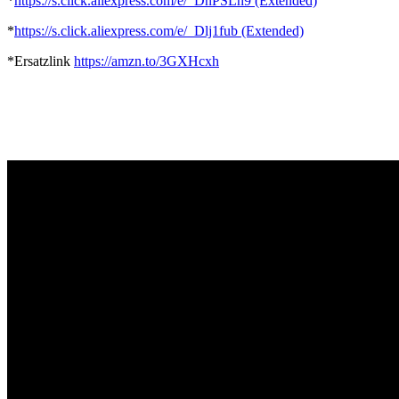
*
https://s.click.aliexpress.com/e/_DnPSLh9 (Extended)
*
https://s.click.aliexpress.com/e/_Dlj1fub (Extended)
*Ersatzlink
https://amzn.to/3GXHcxh