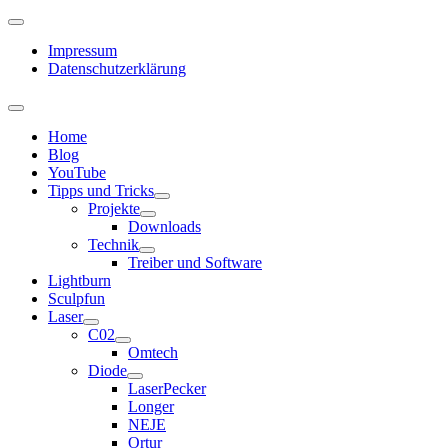
Impressum
Datenschutzerklärung
Home
Blog
YouTube
Tipps und Tricks
Projekte
Downloads
Technik
Treiber und Software
Lightburn
Sculpfun
Laser
C02
Omtech
Diode
LaserPecker
Longer
NEJE
Ortur