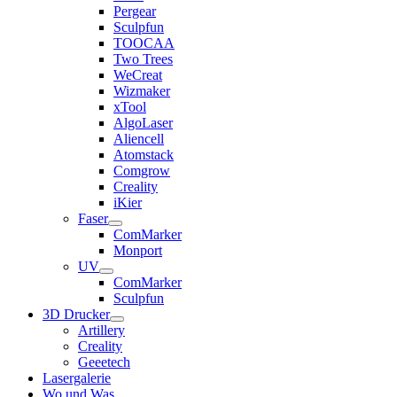
Pergear
Sculpfun
TOOCAA
Two Trees
WeCreat
Wizmaker
xTool
AlgoLaser
Aliencell
Atomstack
Comgrow
Creality
iKier
Faser
ComMarker
Monport
UV
ComMarker
Sculpfun
3D Drucker
Artillery
Creality
Geeetech
Lasergalerie
Wo und Was