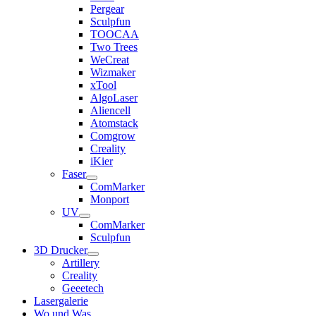
Pergear
Sculpfun
TOOCAA
Two Trees
WeCreat
Wizmaker
xTool
AlgoLaser
Aliencell
Atomstack
Comgrow
Creality
iKier
Faser
ComMarker
Monport
UV
ComMarker
Sculpfun
3D Drucker
Artillery
Creality
Geeetech
Lasergalerie
Wo und Was