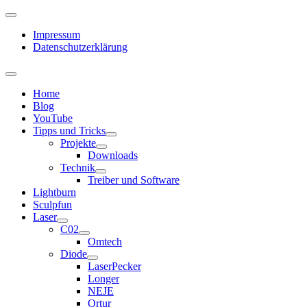
Impressum
Datenschutzerklärung
Home
Blog
YouTube
Tipps und Tricks
Projekte
Downloads
Technik
Treiber und Software
Lightburn
Sculpfun
Laser
C02
Omtech
Diode
LaserPecker
Longer
NEJE
Ortur