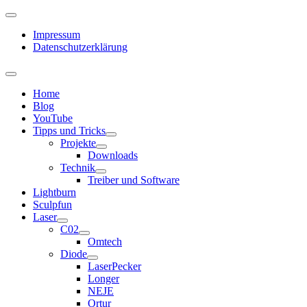
Impressum
Datenschutzerklärung
Home
Blog
YouTube
Tipps und Tricks
Projekte
Downloads
Technik
Treiber und Software
Lightburn
Sculpfun
Laser
C02
Omtech
Diode
LaserPecker
Longer
NEJE
Ortur