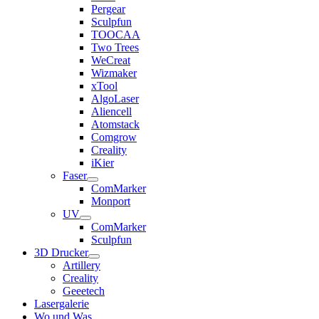
Pergear
Sculpfun
TOOCAA
Two Trees
WeCreat
Wizmaker
xTool
AlgoLaser
Aliencell
Atomstack
Comgrow
Creality
iKier
Faser
ComMarker
Monport
UV
ComMarker
Sculpfun
3D Drucker
Artillery
Creality
Geeetech
Lasergalerie
Wo und Was