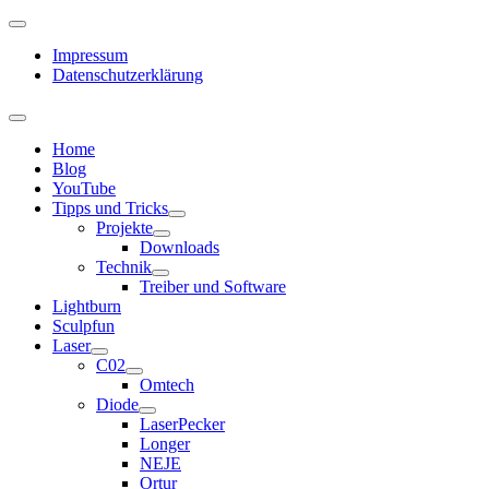
Impressum
Datenschutzerklärung
Home
Blog
YouTube
Tipps und Tricks
Projekte
Downloads
Technik
Treiber und Software
Lightburn
Sculpfun
Laser
C02
Omtech
Diode
LaserPecker
Longer
NEJE
Ortur