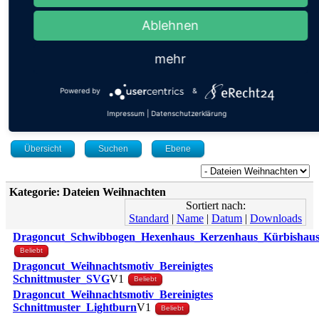
Tags
Shop
Ablehnen
Aktuelle Seite:
mehr
Startseite
Tipps und Tricks
Projekte
Powered by
&
Downloads
Dateien Weihnachten
Impressum
|
Datenschutzerklärung
Übersicht
Suchen
Ebene
Kategorie: Dateien Weihnachten
Sortiert nach:
Standard
|
Name
|
Datum
|
Downloads
Dragoncut_Schwibbogen_Hexenhaus_Kerzenhaus_Kürbishau
Beliebt
Dragoncut_Weihnachtsmotiv_Bereinigtes
Schnittmuster_SVG
V1
Beliebt
Dragoncut_Weihnachtsmotiv_Bereinigtes
Schnittmuster_Lightburn
V1
Beliebt