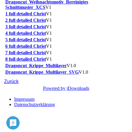
Dragoncut_Weihnachtsmotiv_Bereinigtes
Schnittmuster_XCS
V1
1 full detailed Christ
V1
2 full detailed Christ
V1
3 full detailed Christ
V1
4 full detailed Christ
V1
5 full detailed Christ
V1
6 full detailed Christ
V1
7 full detailed Christ
V1
8 full detailed Christ
V1
Dragoncut_Krippe_Multilayer
V1.0
Dragoncut_Krippe_Multilayer_SVG
V1.0
Zurück
Powered by jDownloads
Impressum
Datenschutzerklärung