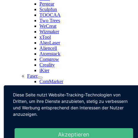
Pergear
Sculpfun
TOOCAA
Two Trees
WeCreat
Wizmaker
xTool
AlgoLaser
Aliencell
Atomstack
Comgrow
Creality
iKier
Faser
ComMarker
Monport
UV
Diese Seite nutzt Website-Tracking-Technologien von
ComMarker
Dritten, um ihre Dienste anzubieten, stetig zu verbessern
Sculpfun
und Werbung entsprechend den Interessen der Nutzer
3D Drucker
anzuzeigen.
Artillery
Creality
Geeetech
Lasergalerie
Akzeptieren
Wo und Was