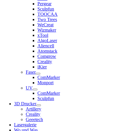
Pergear
Sculpfun
TOOCAA
Two Trees
WeCreat
Wizmaker
xTool
AlgoLaser
Aliencell
Atomstack
Comgrow
Creality
iKier
Faser
ComMarker
Monport
UV
ComMarker
Sculpfun
3D Drucker
Artillery
Creality
Geeetech
Lasergalerie
Wo und Was