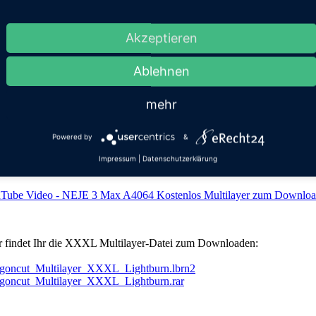
Akzeptieren
er meiner großen Projekte. Man kommt nicht sehr oft dazu, ein so groß
Ablehnen
 benötigt nicht nur viel Zeit für den Laservorgang, sondern auch noch 
ses Projekt habe ich mit dem
Neje
3 Max realisiert, einer der ersten, 
mehr
 sich daran probieren möchte und die Zeit nicht scheut und schon Besit
kt loslegen.
Powered by
&
Impressum
|
Datenschutzerklärung
Tube Video - NEJE 3 Max A4064 Kostenlos Multilayer zum Download 
r findet Ihr die XXXL Multilayer-Datei zum Downloaden:
goncut_Multilayer_XXXL_Lightburn.lbrn2
goncut_Multilayer_XXXL_Lightburn.rar