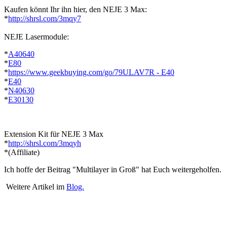
Kaufen könnt Ihr ihn hier, den NEJE 3 Max:
*
http://shrsl.com/3mqy7
NEJE Lasermodule:
*
A40640
*
E80
*
https://www.geekbuying.com/go/79ULAV7R - E40
*
E40
*
N40630
*
E30130
Extension Kit für NEJE 3 Max
*
http://shrsl.com/3mqyh
*(Affiliate)
Ich hoffe der Beitrag "Multilayer in Groß" hat Euch weitergeholfen.
Weitere Artikel im
Blog.