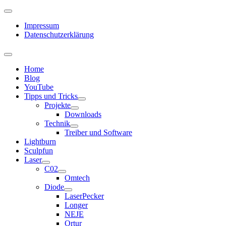
Impressum
Datenschutzerklärung
Home
Blog
YouTube
Tipps und Tricks
Projekte
Downloads
Technik
Treiber und Software
Lightburn
Sculpfun
Laser
C02
Omtech
Diode
LaserPecker
Longer
NEJE
Ortur