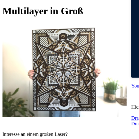
Multilayer in Groß
Ein
Man
Die
Wer
dire
You
Hie
Dra
Dra
Interesse an einem großen Laser?