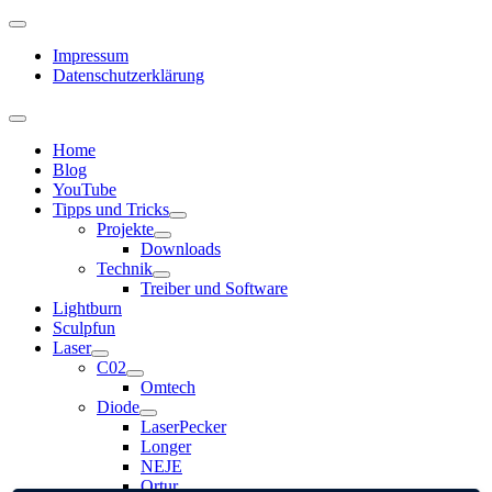
Impressum
Datenschutzerklärung
Home
Blog
YouTube
Tipps und Tricks
Projekte
Downloads
Technik
Treiber und Software
Lightburn
Sculpfun
Laser
C02
Omtech
Diode
LaserPecker
Longer
NEJE
Ortur