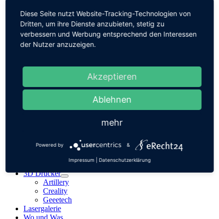
Pergear
Diese Seite nutzt Website-Tracking-Technologien von
Sculpfun
Dritten, um ihre Dienste anzubieten, stetig zu
TOOCAA
Two Trees
verbessern und Werbung entsprechend den Interessen
WeCreat
der Nutzer anzuzeigen.
Wizmaker
xTool
AlgoLaser
Akzeptieren
Aliencell
Atomstack
Comgrow
Ablehnen
Creality
iKier
Faser
mehr
ComMarker
Monport
Powered by
&
UV
ComMarker
Impressum
|
Datenschutzerklärung
Sculpfun
3D Drucker
Artillery
Creality
Geeetech
Lasergalerie
Wo und Was