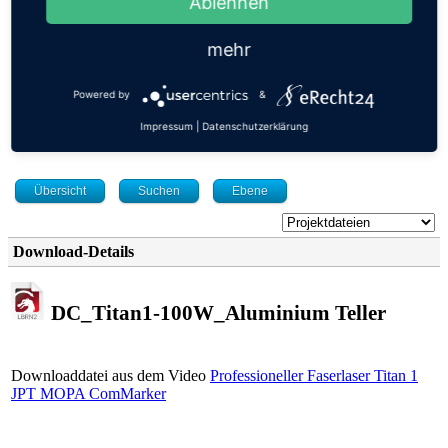
Ablehnen
Tags
Shop
mehr
Aktuelle Seite:
Startseite
Powered by
&
Downloads
Projektdateien
Impressum
|
Datenschutzerklärung
DC_Titan1-100W_Aluminium Teller
Übersicht
Suchen
Ebene
Download-Details
DC_Titan1-100W_Aluminium Teller
Downloaddatei aus dem Video
Professioneller Faserlaser Titan 1
JPT MOPA ComMarker