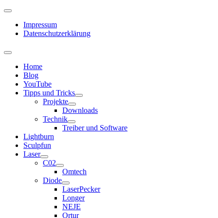
Impressum
Datenschutzerklärung
Home
Blog
YouTube
Tipps und Tricks
Projekte
Downloads
Technik
Treiber und Software
Lightburn
Sculpfun
Laser
C02
Omtech
Diode
LaserPecker
Longer
NEJE
Ortur