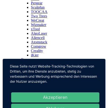
Pergear
Sculpfun
TOOCAA
Two Trees
WeCreat
Wizmaker
xTool
AlgoLaser
Aliencell
Atomstack
Comgrow
Creality
iKier
Faser
ComMarker
Diese Seite nutzt Website-Tracking-Technologien von
Monport
Dritten, um ihre Dienste anzubieten, stetig zu
UV
verbessern und Werbung entsprechend den Interessen
ComMarker
Sculpfun
der Nutzer anzuzeigen.
3D Drucker
Artillery
Creality
Akzeptieren
Geeetech
Lasergalerie
Wo und Was