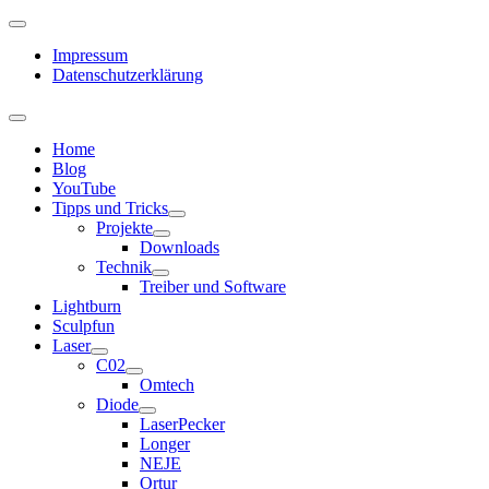
Impressum
Datenschutzerklärung
Home
Blog
YouTube
Tipps und Tricks
Projekte
Downloads
Technik
Treiber und Software
Lightburn
Sculpfun
Laser
C02
Omtech
Diode
LaserPecker
Longer
NEJE
Ortur