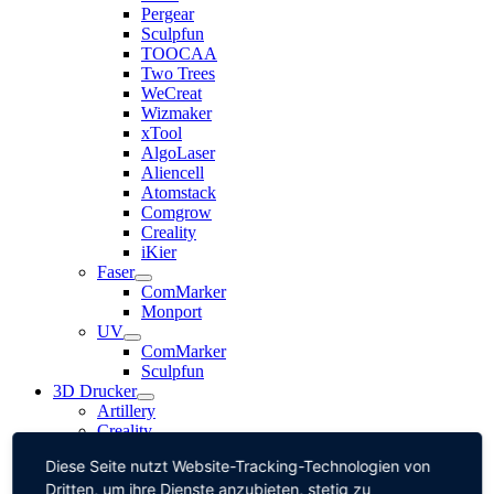
Pergear
Sculpfun
TOOCAA
Two Trees
WeCreat
Wizmaker
xTool
AlgoLaser
Aliencell
Atomstack
Comgrow
Creality
iKier
Faser
ComMarker
Monport
UV
ComMarker
Sculpfun
3D Drucker
Artillery
Creality
Geeetech
Diese Seite nutzt Website-Tracking-Technologien von
Lasergalerie
Dritten, um ihre Dienste anzubieten, stetig zu
Wo und Was