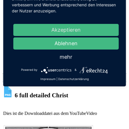
Tags
verbessern und Werbung entsprechend den Interessen
Shop
der Nutzer anzuzeigen.
Aktuelle Seite:
Startseite
Akzeptieren
Downloads
Projektdateien
Dateien Weihnachten
Ablehnen
6 full detailed Christ
mehr
Übersicht
Suchen
Ebene
Powered by
&
Download-Details
Impressum
|
Datenschutzerklärung
6 full detailed Christ
Dies ist die Downloaddatei aus dem YouTubeVideo