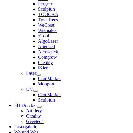
Pergear
Sculpfun
TOOCAA
Two Trees
WeCreat
Wizmaker
xTool
AlgoLaser
Aliencell
Atomstack
Comgrow
Creality
iKier
Faser
ComMarker
Monport
UV
ComMarker
Sculpfun
3D Drucker
Artillery
Creality
Geeetech
Lasergalerie
Wo und Was