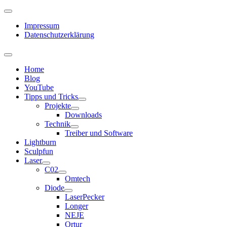
Impressum
Datenschutzerklärung
Home
Blog
YouTube
Tipps und Tricks
Projekte
Downloads
Technik
Treiber und Software
Lightburn
Sculpfun
Laser
C02
Omtech
Diode
LaserPecker
Longer
NEJE
Ortur